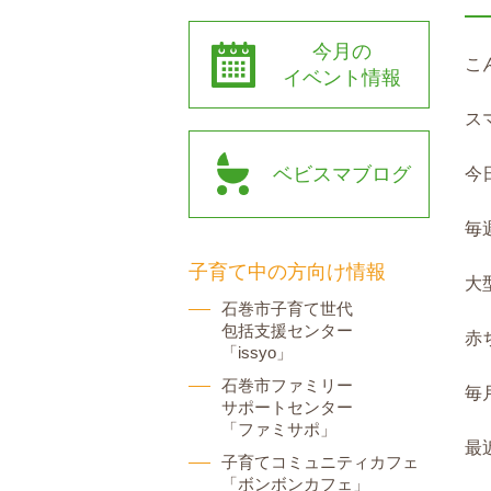
今月の
こ
イベント情報
ス
ベビスマブログ
今
毎
子育て中の方向け情報
大
石巻市子育て世代
包括支援センター
赤
「issyo」
石巻市ファミリー
毎
サポートセンター
「ファミサポ」
最
子育てコミュニティカフェ
「ボンボンカフェ」