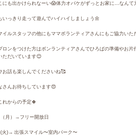
こにも出かけられなーい😱体力オバケがずっとお家に…なんて方は
もいっきり走って遊んでハイハイしましょう🌼
マイルスタッフの他にもママボランティアさんにもご協力いただ
プロンをつけた方はボンランティアさんでひろばの準備やお片
いただいています😊
ひお話も楽しんでくださいね🥰
なさんお待ちしています😍
これからの予定🍀
日（月）→フリー開放日
日(火)→ 出張スマイル〜室内パーク〜