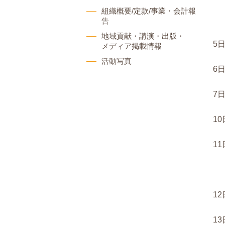
組織概要/定款/事業・会計報
告
地域貢献・講演・出版・
5
メディア掲載情報
活動写真
6
7
1
1
1
1