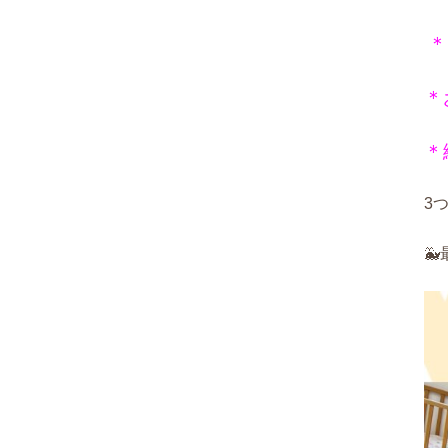
＊
＊
＊
3
