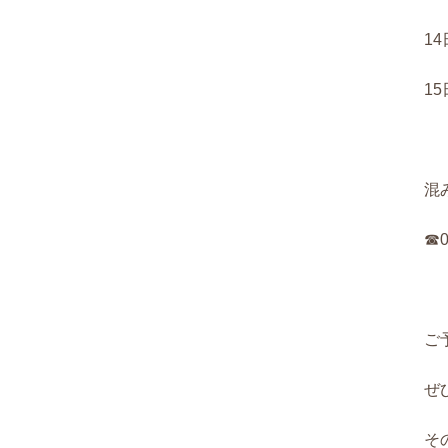
1
1
混
☎︎
ご
ぜ
そ