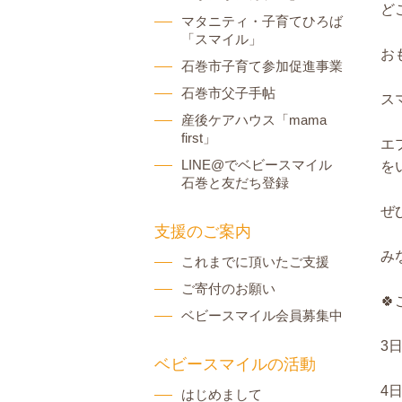
ど
マタニティ・子育てひろば
「スマイル」
お
石巻市子育て参加促進事業
石巻市父子手帖
ス
産後ケアハウス「mama
first」
エ
LINE@でベビースマイル
を
石巻と友だち登録
ぜ
支援のご案内
み
これまでに頂いたご支援
ご寄付のお願い

ベビースマイル会員募集中
3
ベビースマイルの活動
4
はじめまして