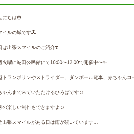
んにちは🌼
マイルの城です🏯
日は出張スマイルのご紹介❣️
週火曜に蛇田公民館にて10:00〜12:00で開催中〜✨
型トランポリンやストライダー、ダンボール電車、赤ちゃんコ
ちゃんまで来ていただけるひろばです☺️
月の楽しい制作もできますよ☺️
近出張スマイルがある日は雨が続いています…