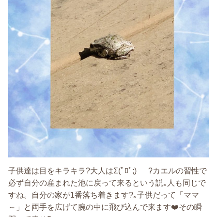
子供達は目をキラキラ?大人はΣ(ﾟﾛﾟ;) ?カエルの習性で
必ず自分の産まれた池に戻って来るという説｡人も同じで
すね。自分の家が1番落ち着きます?｡子供だって「ママ
～」と両手を広げて腕の中に飛び込んで来ます❤️その瞬