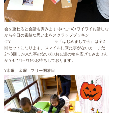
会を重ねると会話も弾みます♪(๑ᴖ◡ᴖ๑)♪ワイワイお話しな
がら今日の素敵な思い出をスクラップブッキン
グ? ✨『はじめまして会』は全2
回セットになります。スマイルに来た事がない方、まだ
2〜3回しか来た事のない方♪お友達の輪を広げてみません
か？ぜひ✨ぜひ✨お待ちしております。
?水曜、金曜 フリー開放日