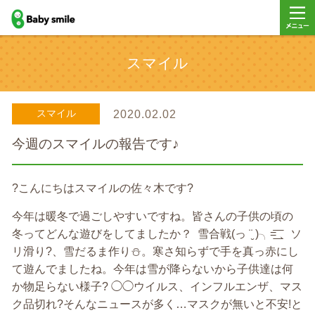
baby smile
メニュ
スマイル
ー
スマイル
2020.02.02
今週のスマイルの報告です♪
?こんにちはスマイルの佐々木です?
今年は暖冬で過ごしやすいですね。皆さんの子供の頃の
冬ってどんな遊びをしてましたか？ 雪合戦‪(っ ¨̮ )╮=͟͟͞͞‬ 、ソ
リ滑り?、雪だるま作り⛄️。寒さ知らずで手を真っ赤にし
て遊んでましたね。今年は雪が降らないから子供達は何
か物足らない様子? ︎︎◯◯ウイルス、インフルエンザ、マス
ク品切れ?そんなニュースが多く…マスクが無いと不安!と