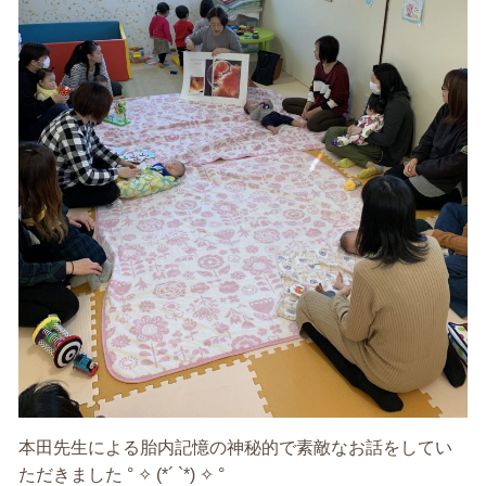
本田先生による胎内記憶の神秘的で素敵なお話をしてい
ただきました ° ✧ (*´ `*) ✧ °