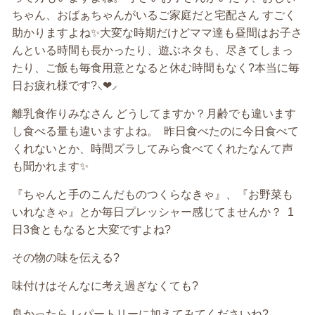
ちゃん、おばぁちゃんがいるご家庭だと宅配さん すごく
助かりますよね✨大変な時期だけどママ達も昼間はお子さ
んといる時間も長かったり、遊ぶネタも、尽きてしまっ
たり、ご飯も毎食用意となると休む時間もなく?本当に毎
日お疲れ様です?‪⸜‪‪‪‪‪︎❤︎‪︎⸝‬‪‪
離乳食作りみなさん どうしてますか？月齢でも違います
し食べる量も違いますよね。 昨日食べたのに今日食べて
くれないとか、時間ズラしてみら食べてくれたなんて声
も聞かれます✨
『ちゃんと手のこんだものつくらなきゃ』、『お野菜も
いれなきゃ』とか毎日プレッシャー感じてませんか？ 1
日3食ともなると大変ですよね?
その物の味を伝える?
味付けはそんなに考え過ぎなくても?
良かったら レパートリーに加えてみてくださいね?