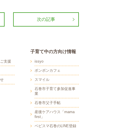
次の記事
子育て中の方向け情報
ご支援
issyo
ボンボンカフェ
せ
スマイル
石巻市子育て参加促進事
業
石巻市父子手帖
産後ケアハウス「mama
first」
ベビスマ石巻のLINE登録