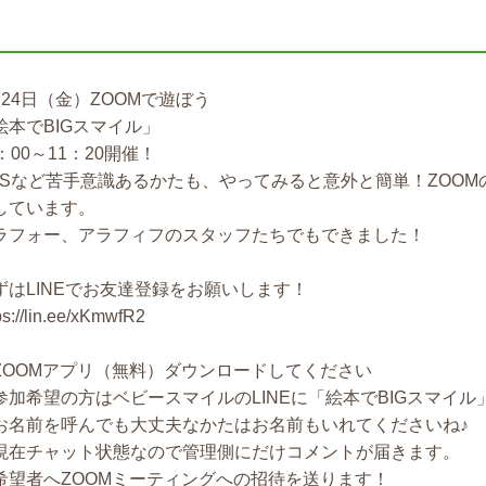
せ
月24日（金）ZOOMで遊ぼう
絵本でBIGスマイル」
：00～11：20開催！
NSなど苦手意識あるかたも、やってみると意外と簡単！ZOO
しています。
ラフォー、アラフィフのスタッフたちでもできました！
ずはLINEでお友達登録をお願いします！
ps://lin.ee/xKmwfR2
ZOOMアプリ（無料）ダウンロードしてください
参加希望の方はベビースマイルのLINEに「絵本でBIGスマイ
お名前を呼んでも大丈夫なかたはお名前もいれてくださいね♪
現在チャット状態なので管理側にだけコメントが届きます。
希望者へZOOMミーティングへの招待を送ります！