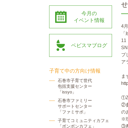
今月の
イベント情報
4
「
11
ベビスマブログ
S
プ
ア
子育て中の方向け情報
ま
石巻市子育て世代
htt
包括支援センター
「issyo」
①
石巻市ファミリー
②
サポートセンター
「ファミサポ」
の
※
子育てコミュニティカフェ
「ボンボンカフェ」
③