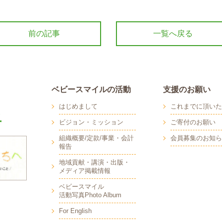
前の記事
一覧へ戻る
ベビースマイルの活動
支援のお願い
はじめまして
これまでに頂いた
ビジョン・ミッション
ご寄付のお願い
組織概要/定款/事業・会計
会員募集のお知ら
報告
地域貢献・講演・出版・
メディア掲載情報
へ
ベビースマイル
活動写真Photo Album
For English