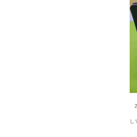
2
ひ
し
ま