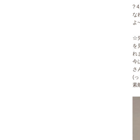
?
な
よ
☆
を
れ
今
さ
(
素