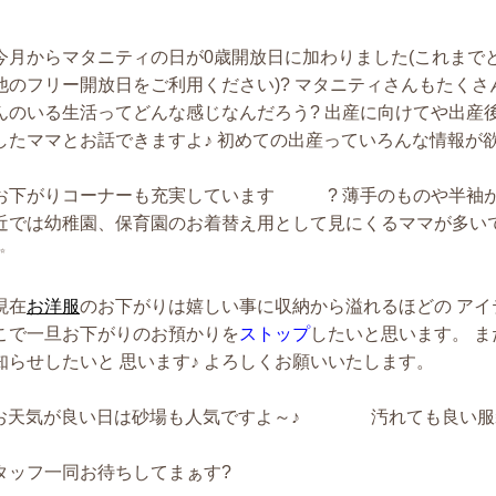
今月からマタニティの日が0歳開放日に加わりました(これまで
他のフリー開放日をご利用ください)? マタニティさんもたくさ
んのいる生活ってどんな感じなんだろう? 出産に向けてや出産
したママとお話できますよ♪ 初めての出産っていろんな情報が
お下がりコーナーも充実しています ? 薄手のものや半袖が
近では幼稚園、保育園のお着替え用として見にくるママが多いで
✨
現在
お洋服
のお下がりは嬉しい事に収納から溢れるほどの アイ
こで一旦お下がりのお預かりを
ストップ
したいと思います。 
知らせしたいと 思います♪ よろしくお願いいたします。
️お天気が良い日は砂場も人気ですよ～♪ 汚れても良い服
タッフ一同お待ちしてまぁす?