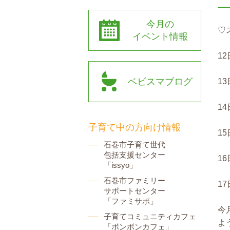
今月の
♡
イベント情報
1
ベビスマブログ
13
1
子育て中の方向け情報
15
石巻市子育て世代
包括支援センター
1
「issyo」
石巻市ファミリー
1
サポートセンター
「ファミサポ」
今
子育てコミュニティカフェ
よ
「ボンボンカフェ」