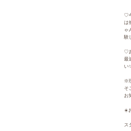
♡
は
ゃ
験
♡
最
い
※
そ
お
☀
ス