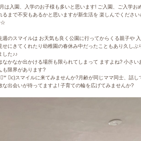
 4月は入園、入学のお子様も多いと思います! ご入園、ご入学
れるまで不安もあるかと思いますが新生活を 楽しんでください
~☆
先週のスマイルは お天気も良く公園に行ってからくる親子や 
見せにきてくれたり幼稚園の春休み中だったこともあり久しぶ
ました♪♪
はなかなか出かける場所も限られてしまって ますよね? 小さ
んも限界があります?
っ ॑꒳ ॑c)スマイルに来てみませんか?月齢が同じママ同士、話
敵な出会いが待ってますよ! 子育ての輪を広げてみませんか?