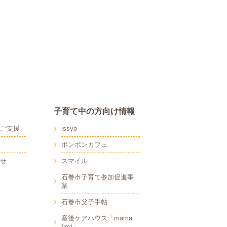
子育て中の方向け情報
ご支援
issyo
ボンボンカフェ
せ
スマイル
石巻市子育て参加促進事
業
石巻市父子手帖
産後ケアハウス「mama
first」