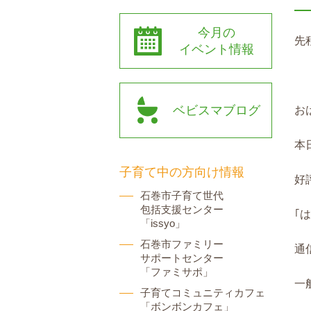
今月の
先
イベント情報
ベビスマブログ
お
本
子育て中の方向け情報
好
石巻市子育て世代
包括支援センター
｢
「issyo」
石巻市ファミリー
通
サポートセンター
「ファミサポ」
一
子育てコミュニティカフェ
「ボンボンカフェ」