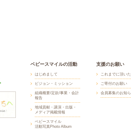
ベビースマイルの活動
支援のお願い
はじめまして
これまでに頂いた
ビジョン・ミッション
ご寄付のお願い
組織概要/定款/事業・会計
会員募集のお知ら
報告
地域貢献・講演・出版・
メディア掲載情報
へ
ベビースマイル
活動写真Photo Album