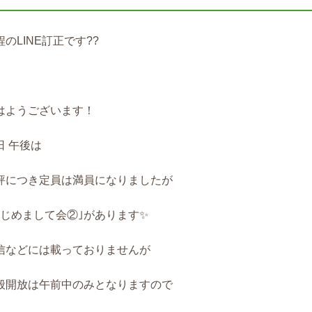
程のLINE訂正です??
はようございます！
日 午後は
評につき定員は満員になりましたが
はじめまして会②｣があります✨
信などには載っておりませんが
般開放は午前中のみとなりますので