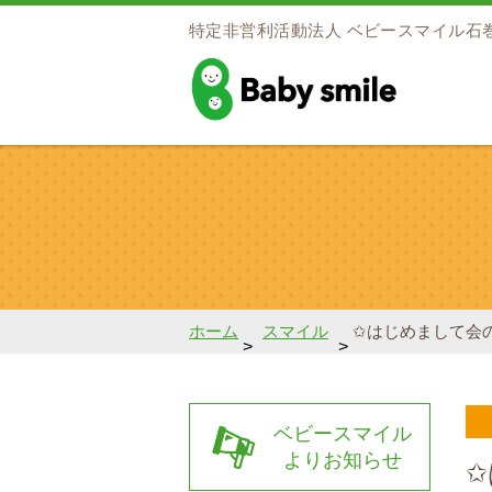
特定非営利活動法人
ベビースマイル石
baby smile
ホーム
スマイル
✩はじめまして会
>
>
ベビースマイル
よりお知らせ