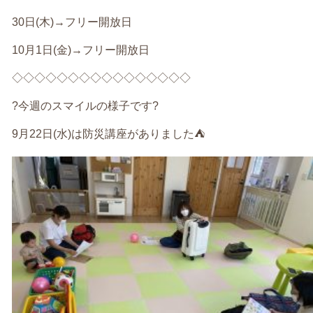
30
日
(
木
)→
フリー開放日
10
月
1
日
(
金
)→
フリー開放日
◇◇◇◇◇◇◇◇◇◇◇◇◇◇◇◇
?
今週のスマイルの様子です
?
9
月
22
日
(
水
)
は防災講座がありました
⛺️