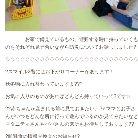
お家で備えているもの、避難する時に持っていく
のをそれぞれ見せ合いながら防災についてお話ししました
?
♢♢♢♢♢♢♢♢♢♢♢♢♢♢♢♢♢♢♢♢♢♢♢♢♢♢
?
スマイル
2
階にはお下がりコーナーがあります！
秋冬物に入れ替わっていますよ
???
お気に入りのものがあればどんどん持っていって
?
です
✨
??
赤ちゃんが産まれる前に見ておきたい、
?‍♂️
ママとお子さ
んがいつもどんな所に行って遊んでいるのか見てみたいな
マタニティさんやパパさんの来所もお待ちしております
??
?
離乳食の情報交換会のお知らせ
?