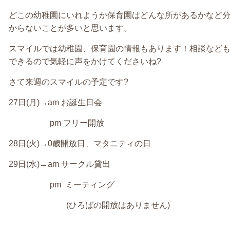
どこの幼稚園にいれようか保育園はどんな所があるかなど
からないことが多いと思います。
スマイルでは幼稚園、保育園の情報もあります！相談など
できるので気軽に声をかけてくださいね
?
さて来週のスマイルの予定です
?
27
日
(
月
)→am
お誕生日会
pm
フリー開放
28
日
(
火
)→
0
歳開放日、マタニティの日
29
日
(
水
)→am
サークル貸出
pm
ミーティング
(
ひろばの開放はありません
)