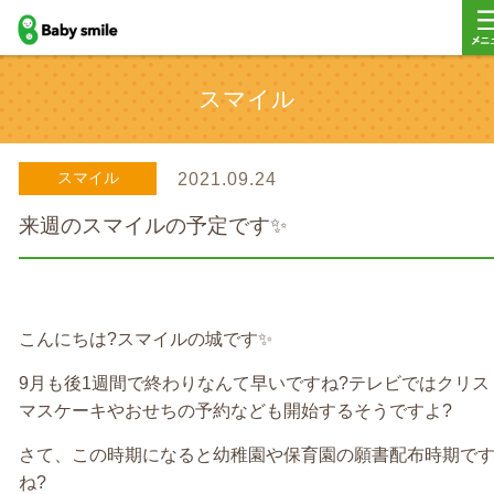
baby smile
メ
スマイル
ー
スマイル
2021.09.24
来週のスマイルの予定です✨
こんにちは
?
スマイルの城です
✨
9
月も後
1
週間で終わりなんて早いですね
?
テレビではクリス
マスケーキやおせちの予約なども開始するそうですよ
?
さて、この時期になると幼稚園や保育園の願書配布時期で
ね
?