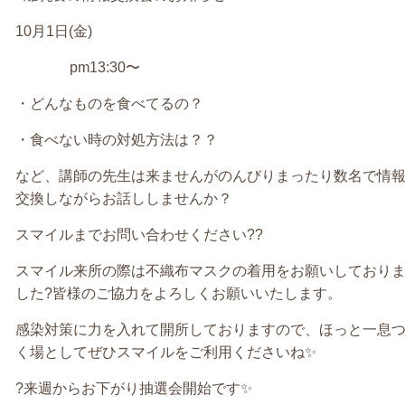
10
月
1
日
(
金
)
pm13:30
〜
・どんなものを食べてるの？
・食べない時の対処方法は？？
など、講師の先生は来ませんがのんびりまったり数名で情
交換しながらお話ししませんか？
スマイルまでお問い合わせください
??
スマイル来所の際は不織布マスクの着用をお願いしており
した
?
皆様のご協力をよろしくお願いいたします。
感染対策に力を入れて開所しておりますので、ほっと一息
く場としてぜひスマイルをご利用くださいね
✨
?
来週からお下がり抽選会開始です
✨