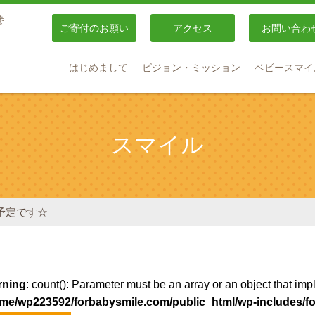
巻
ご寄付のお願い
アクセス
お問い合わ
はじめまして
ビジョン・ミッション
ベビースマイ
スマイル
予定です☆
rning
: count(): Parameter must be an array or an object that im
me/wp223592/forbabysmile.com/public_html/wp-includes/fo