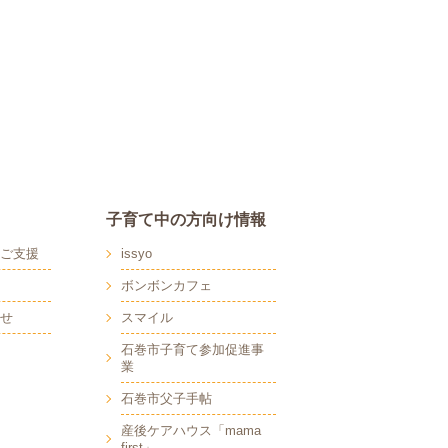
子育て中の方向け情報
ご支援
issyo
ボンボンカフェ
せ
スマイル
石巻市子育て参加促進事
業
石巻市父子手帖
産後ケアハウス「mama
first」