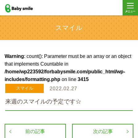
baby smile
メニュ
スマイル
ー
Warning
: count(): Parameter must be an array or an object
that implements Countable in
/home/wp223592/forbabysmile.com/public_html/wp-
includes/formatting.php
on line
3415
スマイル
2022.02.27
来週のスマイルの予定です☆
前の記事
次の記事