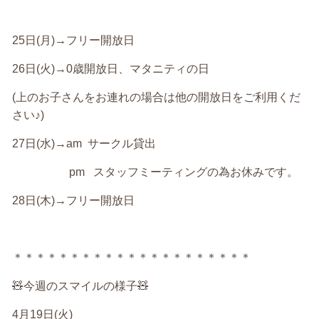
25
日
(
月
)→
フリー開放日
26
日
(
火
)→0
歳開放日、マタニティの日
(
上のお子さんをお連れの場合は他の開放日をご利用くだ
さい♪
)
27
日
(
水
)→am
サークル貸出
pm
スタッフミーティングの為お休みです。
28
日
(
木
)→
フリー開放日
＊＊＊＊＊＊＊＊＊＊＊＊＊＊＊＊＊＊＊＊＊
🧸
今週のスマイルの様子
🧸
4
月
19
日
(
火
)