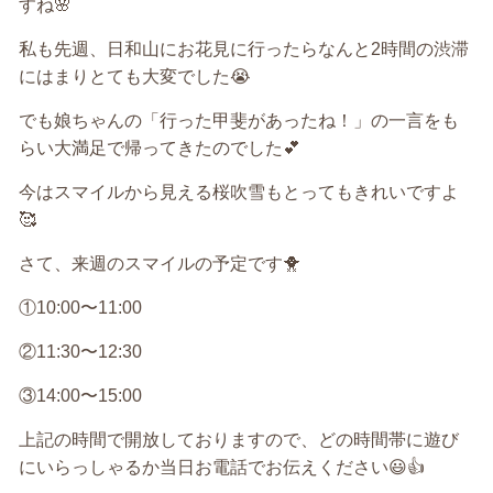
すね
🌸
私も先週、日和山にお花見に行ったらなんと
2
時間の渋滞
にはまりとても大変でした
😭
でも娘ちゃんの「行った甲斐があったね！」の一言をも
らい大満足で帰ってきたのでした
💕
今はスマイルから見える桜吹雪もとってもきれいですよ
🥰
さて、来週のスマイルの予定です
🐥
①
10:00
〜
11:00
②
11:30
〜
12:30
③
14:00
〜
15:00
上記の時間で開放しておりますので、どの時間帯に遊び
にいらっしゃるか当日お電話でお伝えください
😃👍