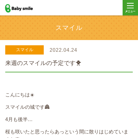
baby smile
メニュ
スマイル
ー
スマイル
2022.04.24
来週のスマイルの予定です🐥
こんにちは
☀️
スマイルの城です
🏯
4
月も後半
…
桜も咲いたと思ったらあっという間に散りはじめていま