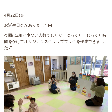
4
月
22
日
(
金
)
お誕生日会がありました
🎂
今回は
2
組と少ない人数でしたが、ゆっくり、じっくり時
間をかけてオリジナルスクラップブックを作成できまし
た
💕