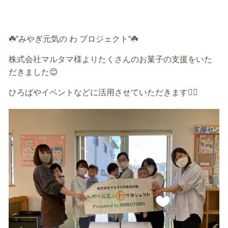
☘️
“
みやぎ元気の
わ
プロジェクト
“
☘️
株式会社マルタマ様よりたくさんのお菓子の支援をいた
だきました
😊
ひろばやイベントなどに活用させていただきます
🙇‍♀️