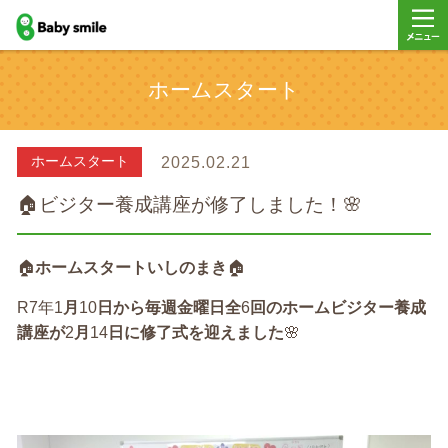
baby smile
メニュ
ホームスタート
ー
ホームスタート
2025.02.21
🏠ビジター養成講座が修了しました！🌸
🏠
ホームスタートいしのまき
🏠
R7年1
月
10
日から毎週金曜日全
6
回のホームビジター養成
講座が
2
月
14
日に修了式を迎えました
🌸