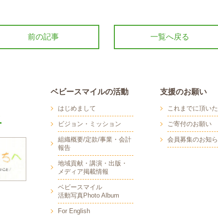
前の記事
一覧へ戻る
ベビースマイルの活動
支援のお願い
はじめまして
これまでに頂いた
ビジョン・ミッション
ご寄付のお願い
組織概要/定款/事業・会計
会員募集のお知ら
報告
地域貢献・講演・出版・
メディア掲載情報
へ
ベビースマイル
活動写真Photo Album
For English