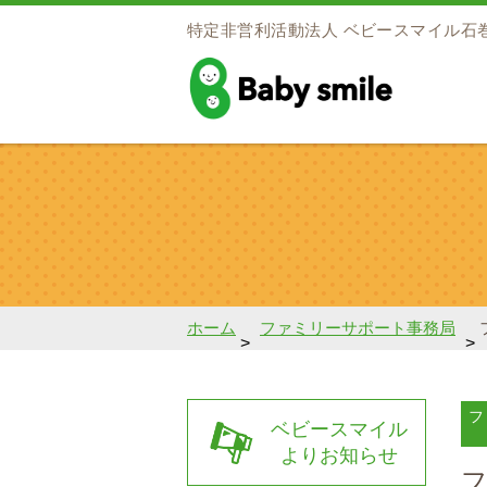
特定非営利活動法人
ベビースマイル石
baby smile
ホーム
ファミリーサポート事務局
>
>
フ
ベビースマイル
よりお知らせ
フ