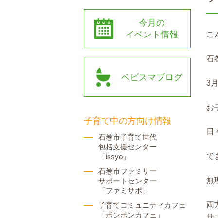
今月の
イベント情報
こ
石
ベビスマブログ
3
お
子育て中の方向け情報
日
石巻市子育て世代
包括支援センター
で
「issyo」
石巻市ファミリー
無
サポートセンター
「ファミサポ」
両
子育てコミュニティカフェ
「ボンボンカフェ」
サ