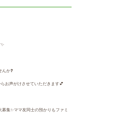
す✨
せんか❓
からお声がけさせていただきます💕
大募集✨ママ友同士の預かりもファミ