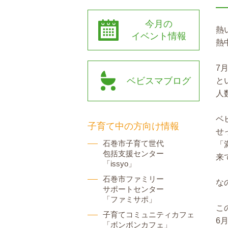
今月の
熱
イベント情報
熱
7
ベビスマブログ
と
人
ベ
子育て中の方向け情報
せ
石巻市子育て世代
「
包括支援センター
来
「issyo」
石巻市ファミリー
な
サポートセンター
「ファミサポ」
こ
子育てコミュニティカフェ
6
「ボンボンカフェ」