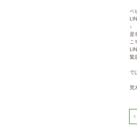
ベ
L
↓
是
こ
L
緊
で
荒