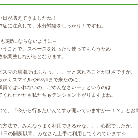
い日が増えてきましたね！
中症に注意して、水分補給をしっかり！ですね。
月も3蜜にならないように～
いうことで、スペースをゆったり使ってもらうため
数を調整しながらとなります。
ビスマの居場所はふらっ。。。☆と来れることが良さですが、
っかくスマイルやissyoまで来たのに、
満員ではいれないの、ごめんなさいー」というのは
てくれたかたも私たちもテンション下がりますよね。
ので、「今から行きたいんですが開いていますかー！？」とお
の方法で、みんなうまく利用できるかな、、、心配でしたが、
月1日の開所以降、みなさん上手に利用してくれています☆