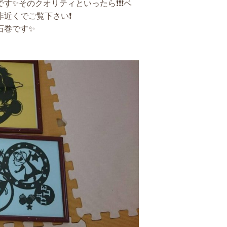
す✨そのクオリティといったら❗❗❗ベ
近くでご覧下さい❗
石巻です✨