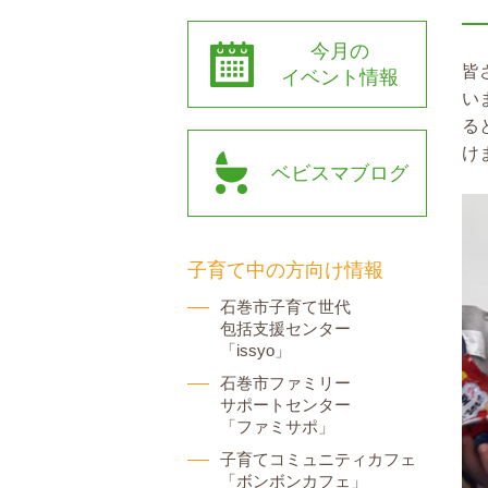
今月の
皆
イベント情報
い
る
け
ベビスマブログ
子育て中の方向け情報
石巻市子育て世代
包括支援センター
「issyo」
石巻市ファミリー
サポートセンター
「ファミサポ」
子育てコミュニティカフェ
「ボンボンカフェ」