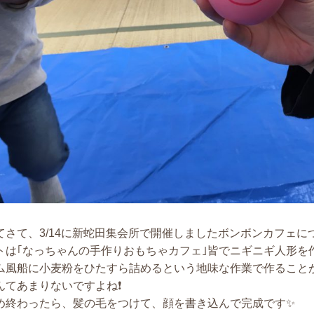
てさて、3/14に新蛇田集会所で開催しましたボンボンカフェに
トは｢なっちゃんの手作りおもちゃカフェ｣皆でニギニギ人形を
ム風船に小麦粉をひたすら詰めるという地味な作業で作ること
んてあまりないですよね❗
め終わったら、髪の毛をつけて、顔を書き込んで完成です✨