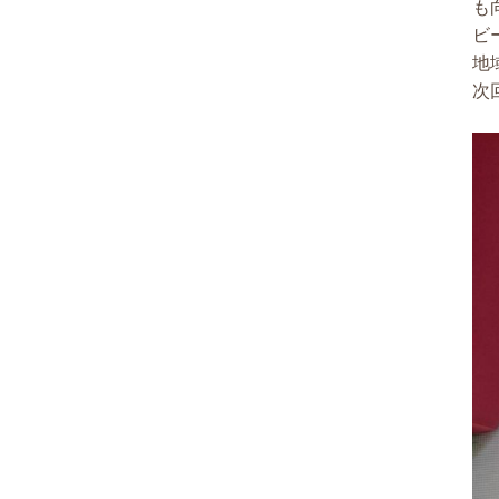
も
ビ
地
次