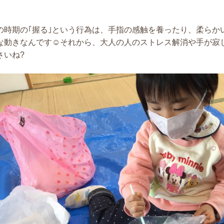
の時期の｢握る｣という行為は、手指の感触を養ったり、柔らか
な動きなんです☺それから、大人の人のストレス解消や手が寂
さいね?