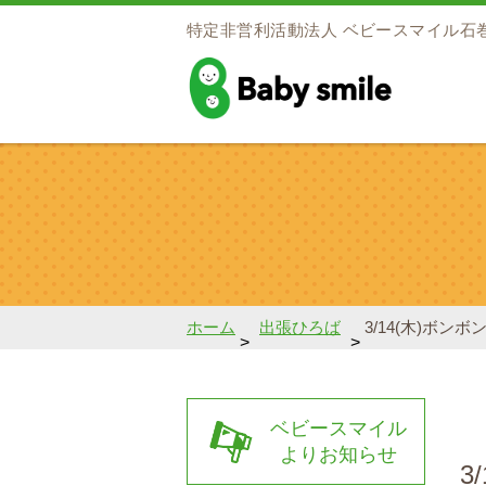
特定非営利活動法人
ベビースマイル石
baby smile
ホーム
出張ひろば
3/14(木)ボン
>
>
ベビースマイル
よりお知らせ
3