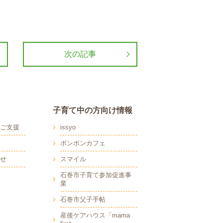
次の記事
子育て中の方向け情報
ご支援
issyo
ボンボンカフェ
せ
スマイル
石巻市子育て参加促進事
業
石巻市父子手帖
産後ケアハウス「mama