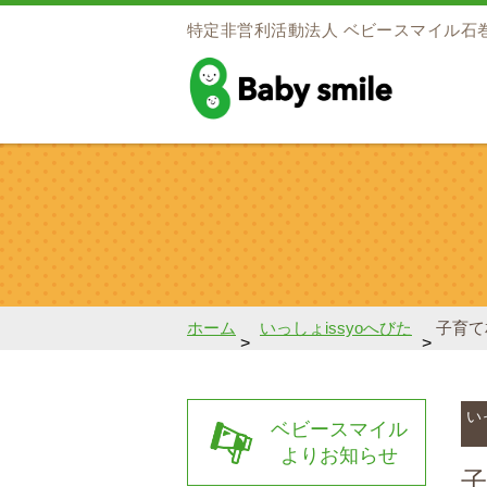
特定非営利活動法人
ベビースマイル石
baby smile
ホーム
いっしょissyoへびた
子育て
>
>
い
ベビースマイル
よりお知らせ
子