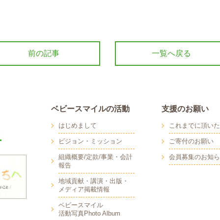
前の記事
一覧へ戻る
ベビースマイルの活動
支援のお願い
はじめまして
これまでに頂いた
ビジョン・ミッション
ご寄付のお願い
組織概要/定款/事業・会計
会員募集のお知ら
報告
地域貢献・講演・出版・
メディア掲載情報
へ
ベビースマイル
活動写真Photo Album