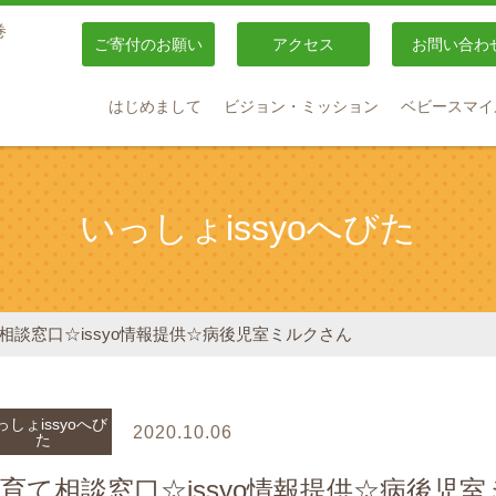
巻
ご寄付のお願い
アクセス
お問い合わ
はじめまして
ビジョン・ミッション
ベビースマイ
いっしょissyoへびた
相談窓口☆issyo情報提供☆病後児室ミルクさん
っしょissyoへび
2020.10.06
た
育て相談窓口☆issyo情報提供☆病後児