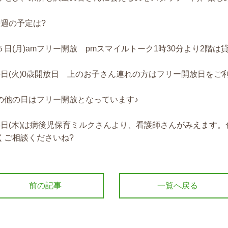
来週の予定は
?
５日
(
月
)am
フリー開放
pm
スマイルトーク
1
時
30
分より
2
階は
6
日
(
火
)0
歳開放日 上のお子さん連れの方はフリー開放日をご
の他の日はフリー開放となっています♪
8
日
(
木
)
は病後児保育ミルクさんより、看護師さんがみえます。
くご相談くださいね
?
前の記事
一覧へ戻る