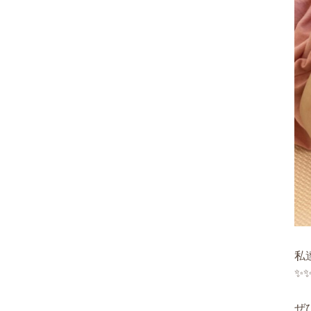
私
✨
ぜ