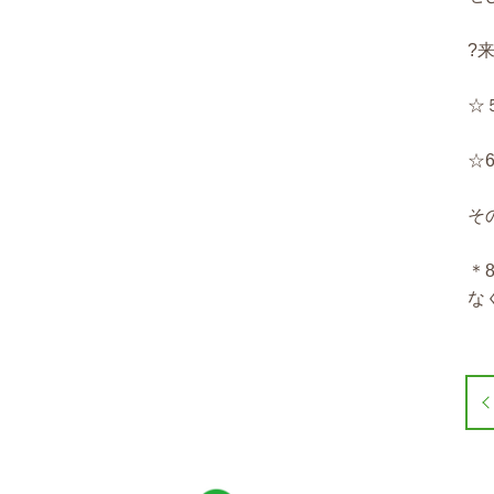
?
☆
☆
そ
＊
な