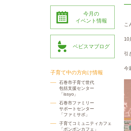
今月の
イベント情報
こ
10
ベビスマブログ
引
今
子育て中の方向け情報
石巻市子育て世代
包括支援センター
「issyo」
石巻市ファミリー
サポートセンター
「ファミサポ」
子育てコミュニティカフェ
「ボンボンカフェ」