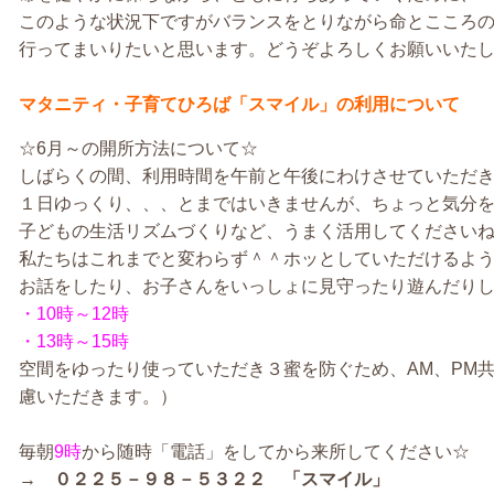
このような状況下ですがバランスをとりながら命とこころ
行ってまいりたいと思います。どうぞよろしくお願いいた
マタニティ・子育てひろば「スマイル」の利用について
☆6月～の開所方法について☆
しばらくの間、利用時間を午前と午後にわけさせていただ
１日ゆっくり、、、とまではいきませんが、ちょっと気分
子どもの生活リズムづくりなど、うまく活用してください
私たちはこれまでと変わらず＾＾ホッとしていただけるよ
お話をしたり、お子さんをいっしょに見守ったり遊んだり
・10時～12時
・13時～15時
空間をゆったり使っていただき３蜜を防ぐため、AM、PM
慮いただきます。）
毎朝
9時
から随時「電話」をしてから来所してください☆
→ ０２２５－９８－５３２２ 「スマイル」