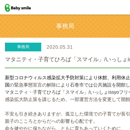
baby smile
事務局
事務局
2020.05.31
マタニティ・子育てひろば「スマイル」/いっしょi
新型コロナウィルス感染拡大予防対策により休館、利用休
国
の緊急事態宣言の解除
により石巻市では公共施設を開館
マタニティ・子育てひろば「スマイル」/いっしょissyoフ
感染拡大防止策を講じるため、一部運営方法を変更して開
不安も引き続きありますが、孤立した環境での子育てが長
親子のこころとからだへの影響も心配です。
命を健やかに保ちながら、ともに育ちあっていくために、