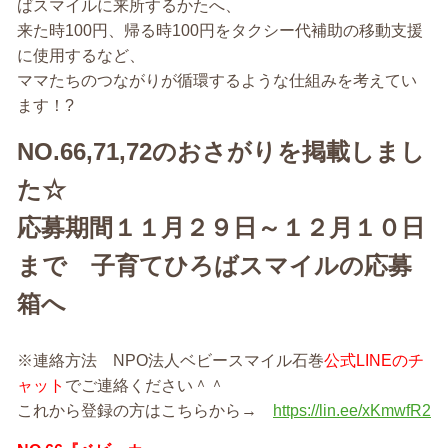
ばスマイルに来所するかたへ、
来た時100円、帰る時100円をタクシー代補助の移動支援
に使用するなど、
ママたちのつながりが循環するような仕組みを考えてい
ます！?
NO.66,71,72の
おさがりを掲載しまし
た☆
応募期間１１月２９日～１２月１０日
まで 子育てひろばスマイルの応募
箱へ
※連絡方法 NPO法人ベビースマイル石巻
公式LINEのチ
ャット
でご連絡ください＾＾
これから登録の方はこちらから→
https://lin.ee/xKmwfR2