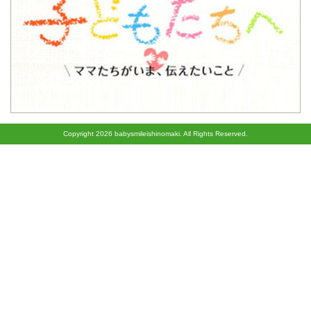
子どもたちへ
Copyright
2026 babysmileishinomaki. All Rights Reserved.