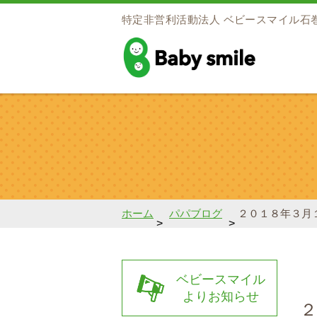
特定非営利活動法人
ベビースマイル石
baby smile
ホーム
パパブログ
２０１８年３月
>
>
ベビースマイル
よりお知らせ