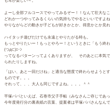
も耳が楽しい～。
よーし全部フルコースでやってみるぞー！！なんて壮大な
どれか一つやってみるくらいの気持ちでやるといいですよ
やりながらどの動きが子どもが好きかとか、得意かとか見
ハイタッチ遊びだけでも永遠とやりたがる時も。
もっとやりたいー！もっとやろー！というときに「もう終
(つд⊂)ｴｰﾝ
ってなるパターンってよくありますが、 そのあとに本気
られたりしますね。
「はい、あと一回だけね」と適当な態度で終わらせようと
ものです。。。
それって、、、大人も同じですよね。。。。＾＾
平塚パパといえば、石巻市父子手帖（みなさんご存じであ
今年度発行分の裏表紙の言葉、提案者は平塚パパさんなん